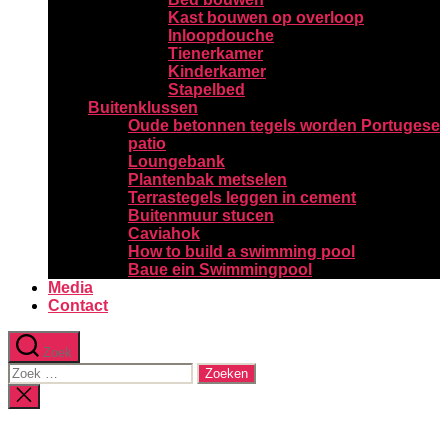
Kast bouwen op overloop
Inloopdouche
Tienerkamer
Kinderkamer
Stapelbed
Buitenklussen
Oude betonnen tegels worden Portugese
patio
Loungebank
Plantenbak metselen
Terrastegels leggen in cement
Buitenmuur stucen
Caviahok
How to build a swimming pool
Baue ein Swimmingpool
Media
Contact
Zoek
Zoeken
naar:
Zoeken
sluiten