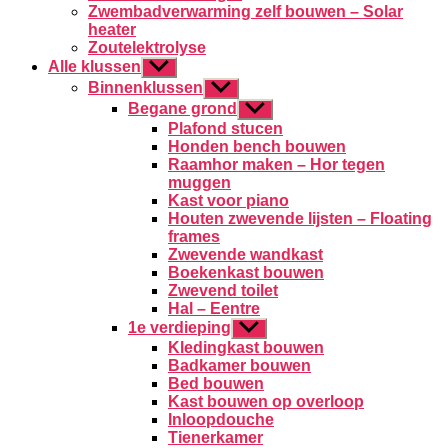
Zwembadverwarming zelf bouwen – Solar
heater
Zoutelektrolyse
Alle klussen
Toon
submenu
Binnenklussen
Toon
submenu
Begane grond
Toon
submenu
Plafond stucen
Honden bench bouwen
Raamhor maken – Hor tegen
muggen
Kast voor piano
Houten zwevende lijsten – Floating
frames
Zwevende wandkast
Boekenkast bouwen
Zwevend toilet
Hal – Eentre
1e verdieping
Toon
submenu
Kledingkast bouwen
Badkamer bouwen
Bed bouwen
Kast bouwen op overloop
Inloopdouche
Tienerkamer