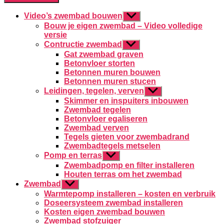
Video’s zwembad bouwen
Toon
submenu
Bouw je eigen zwembad – Video volledige
versie
Contructie zwembad
Toon
submenu
Gat zwembad graven
Betonvloer storten
Betonnen muren bouwen
Betonnen muren stucen
Leidingen, tegelen, verven
Toon
submenu
Skimmer en inspuiters inbouwen
Zwembad tegelen
Betonvloer egaliseren
Zwembad verven
Tegels gieten voor zwembadrand
Zwembadtegels metselen
Pomp en terras
Toon
submenu
Zwembadpomp en filter installeren
Houten terras om het zwembad
Zwembad
Toon
submenu
Warmtepomp installeren – kosten en verbruik
Doseersysteem zwembad installeren
Kosten eigen zwembad bouwen
Zwembad stofzuiger