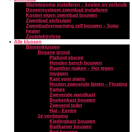
Warmtepomp installeren – kosten en verbruik
Doseersysteem zwembad installeren
Kosten eigen zwembad bouwen
Zwembad stofzuiger
Zwembadverwarming zelf bouwen – Solar
heater
Zoutelektrolyse
Alle klussen
Binnenklussen
Begane grond
Plafond stucen
Honden bench bouwen
Raamhor maken – Hor tegen
muggen
Kast voor piano
Houten zwevende lijsten – Floating
frames
Zwevende wandkast
Boekenkast bouwen
Zwevend toilet
Hal – Eentre
1e verdieping
Kledingkast bouwen
Badkamer bouwen
Bed bouwen