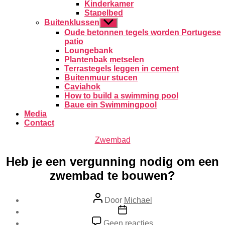
Kinderkamer
Stapelbed
Buitenklussen
Toon
submenu
Oude betonnen tegels worden Portugese
patio
Loungebank
Plantenbak metselen
Terrastegels leggen in cement
Buitenmuur stucen
Caviahok
How to build a swimming pool
Baue ein Swimmingpool
Media
Contact
Categorieën
Zwembad
Heb je een vergunning nodig om een
zwembad te bouwen?
Berichtauteur
Door
Michael
Berichtdatum
op
Geen reacties