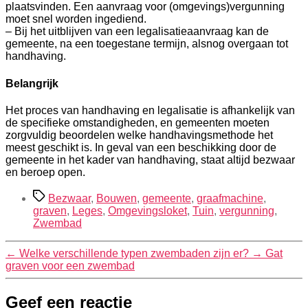
plaatsvinden. Een aanvraag voor (omgevings)vergunning
moet snel worden ingediend.
– Bij het uitblijven van een legalisatieaanvraag kan de
gemeente, na een toegestane termijn, alsnog overgaan tot
handhaving.
Belangrijk
Het proces van handhaving en legalisatie is afhankelijk van
de specifieke omstandigheden, en gemeenten moeten
zorgvuldig beoordelen welke handhavingsmethode het
meest geschikt is. In geval van een beschikking door de
gemeente in het kader van handhaving, staat altijd bezwaar
en beroep open.
Tags
Bezwaar
,
Bouwen
,
gemeente
,
graafmachine
,
graven
,
Leges
,
Omgevingsloket
,
Tuin
,
vergunning
,
Zwembad
←
Welke verschillende typen zwembaden zijn er?
→
Gat
graven voor een zwembad
Geef een reactie