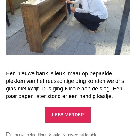
Een nieuwe bank is leuk, maar op bepaalde
plekken van het reusachtige ding konden we ons
glas niet kwijt. Dus ging Nicole aan de slag. Een
paar dagen later stond er een handig kastje.
“Kastje
LEES VERDER
naast
de
bank
,
beits
,
Hout
,
kastje
,
Klussen
,
sidetable
bank”
Tags