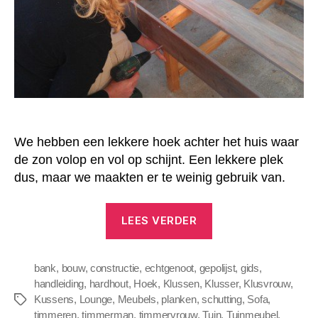
We hebben een lekkere hoek achter het huis waar
de zon volop en vol op schijnt. Een lekkere plek
dus, maar we maakten er te weinig gebruik van.
“Houten
LEES VERDER
loungebank
bouwen
bank
,
bouw
,
constructie
,
echtgenoot
,
gepolijst
met
,
gids
,
handleiding
,
hardhout
,
Hoek
,
Klussen
,
Klusser
,
Klusvrouw
,
opbergruimte”
Kussens
,
Lounge
,
Meubels
,
planken
,
schutting
,
Sofa
,
Tags
timmeren
,
timmerman
,
timmervrouw
,
Tuin
,
Tuinmeubel
,