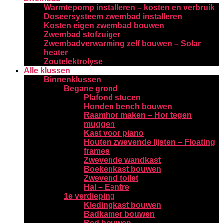
Warmtepomp installeren – kosten en verbruik
Doseersysteem zwembad installeren
Kosten eigen zwembad bouwen
Zwembad stofzuiger
Zwembadverwarming zelf bouwen – Solar
heater
Zoutelektrolyse
Alle klussen
Binnenklussen
Begane grond
Plafond stucen
Honden bench bouwen
Raamhor maken – Hor tegen
muggen
Kast voor piano
Houten zwevende lijsten – Floating
frames
Zwevende wandkast
Boekenkast bouwen
Zwevend toilet
Hal – Eentre
1e verdieping
Kledingkast bouwen
Badkamer bouwen
Bed bouwen