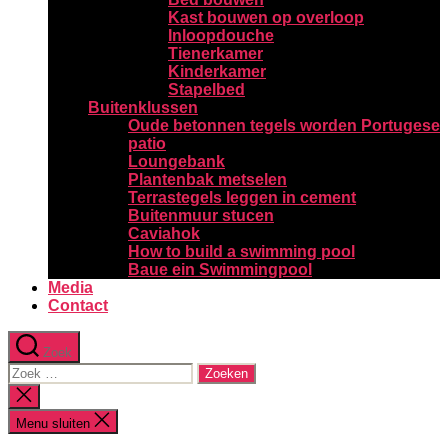
Kast bouwen op overloop
Inloopdouche
Tienerkamer
Kinderkamer
Stapelbed
Buitenklussen
Oude betonnen tegels worden Portugese
patio
Loungebank
Plantenbak metselen
Terrastegels leggen in cement
Buitenmuur stucen
Caviahok
How to build a swimming pool
Baue ein Swimmingpool
Media
Contact
Zoek
Zoeken
naar:
Zoeken
sluiten
Menu sluiten