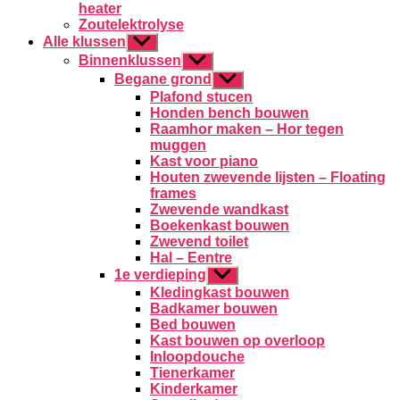
heater
Zoutelektrolyse
Alle klussen
Toon
submenu
Binnenklussen
Toon
submenu
Begane grond
Toon
submenu
Plafond stucen
Honden bench bouwen
Raamhor maken – Hor tegen
muggen
Kast voor piano
Houten zwevende lijsten – Floating
frames
Zwevende wandkast
Boekenkast bouwen
Zwevend toilet
Hal – Eentre
1e verdieping
Toon
submenu
Kledingkast bouwen
Badkamer bouwen
Bed bouwen
Kast bouwen op overloop
Inloopdouche
Tienerkamer
Kinderkamer