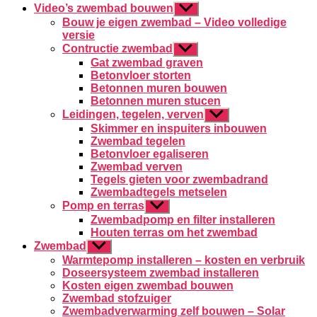
Video’s zwembad bouwen
Toon
submenu
Bouw je eigen zwembad – Video volledige
versie
Contructie zwembad
Toon
submenu
Gat zwembad graven
Betonvloer storten
Betonnen muren bouwen
Betonnen muren stucen
Leidingen, tegelen, verven
Toon
submenu
Skimmer en inspuiters inbouwen
Zwembad tegelen
Betonvloer egaliseren
Zwembad verven
Tegels gieten voor zwembadrand
Zwembadtegels metselen
Pomp en terras
Toon
submenu
Zwembadpomp en filter installeren
Houten terras om het zwembad
Zwembad
Toon
submenu
Warmtepomp installeren – kosten en verbruik
Doseersysteem zwembad installeren
Kosten eigen zwembad bouwen
Zwembad stofzuiger
Zwembadverwarming zelf bouwen – Solar