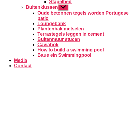
Stapelbed
Buitenklussen
Toon
submenu
Oude betonnen tegels worden Portugese
patio
Loungebank
Plantenbak metselen
Terrastegels leggen in cement
Buitenmuur stucen
Caviahok
How to build a swimming pool
Baue ein Swimmingpool
Media
Contact