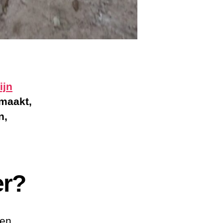
ijn
maakt,
n,
er?
een