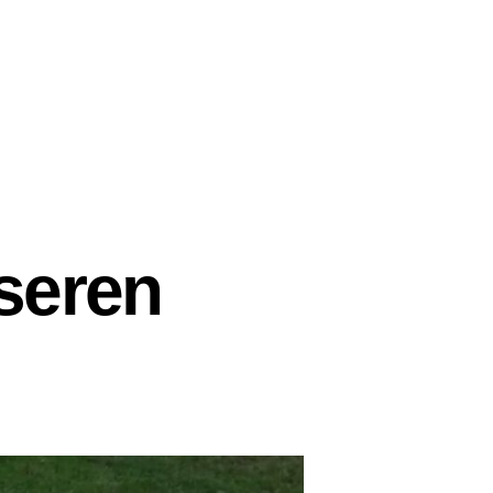
seren
d
en