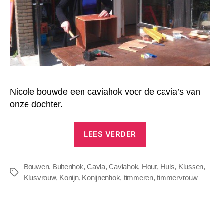
Nicole bouwde een caviahok voor de cavia’s van
onze dochter.
“Caviahok
LEES VERDER
bouwen
voor
Bouwen
,
Buitenhok
,
Cavia
,
Caviahok
,
Hout
buiten”
,
Huis
,
Klussen
,
Tags
Klusvrouw
,
Konijn
,
Konijnenhok
,
timmeren
,
timmervrouw