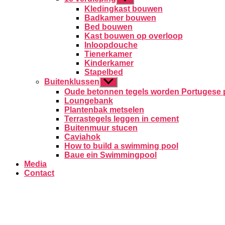
submenu
Kledingkast bouwen
Badkamer bouwen
Bed bouwen
Kast bouwen op overloop
Inloopdouche
Tienerkamer
Kinderkamer
Stapelbed
Buitenklussen
Toon
submenu
Oude betonnen tegels worden Portugese 
Loungebank
Plantenbak metselen
Terrastegels leggen in cement
Buitenmuur stucen
Caviahok
How to build a swimming pool
Baue ein Swimmingpool
Media
Contact