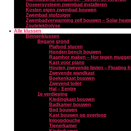
Doseersysteem zwembad installeren
Kosten eigen zwembad bouwen
Zwembad stofzuiger
Zwembadverwarming zelf bouwen – Solar heate
Zoutelektrolyse
Alle klussen
Binnenklussen
Begane grond
Plafond stucen
Honden bench bouwen
Raamhor maken – Hor tegen mugge
Kast voor piano
Houten zwevende lijsten – Floating 
Zwevende wandkast
Boekenkast bouwen
Zwevend toilet
Hal – Eentre
1e verdieping
Kledingkast bouwen
Badkamer bouwen
Bed bouwen
Kast bouwen op overloop
Inloopdouche
Tienerkamer
Kinderkamer