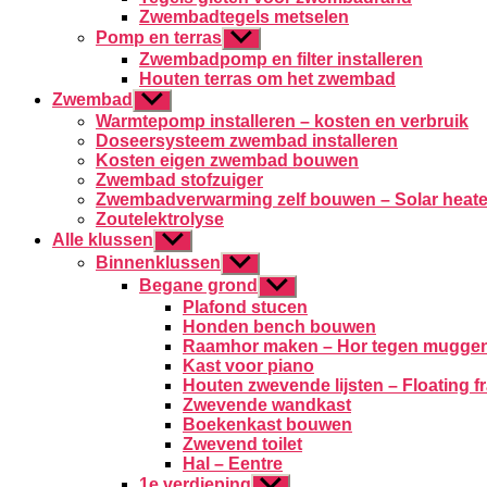
Zwembadtegels metselen
Pomp en terras
Toon
submenu
Zwembadpomp en filter installeren
Houten terras om het zwembad
Zwembad
Toon
submenu
Warmtepomp installeren – kosten en verbruik
Doseersysteem zwembad installeren
Kosten eigen zwembad bouwen
Zwembad stofzuiger
Zwembadverwarming zelf bouwen – Solar heate
Zoutelektrolyse
Alle klussen
Toon
submenu
Binnenklussen
Toon
submenu
Begane grond
Toon
submenu
Plafond stucen
Honden bench bouwen
Raamhor maken – Hor tegen mugge
Kast voor piano
Houten zwevende lijsten – Floating 
Zwevende wandkast
Boekenkast bouwen
Zwevend toilet
Hal – Eentre
1e verdieping
Toon