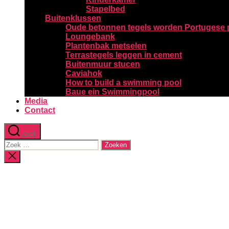
Stapelbed
Buitenklussen
Oude betonnen tegels worden Portugese 
Loungebank
Plantenbak metselen
Terrastegels leggen in cement
Buitenmuur stucen
Caviahok
How to build a swimming pool
Baue ein Swimmingpool
Media
Contact
Zoek
Zoeken
naar:
Zoeken
sluiten