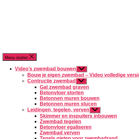
Menu sluiten
Video’s zwembad bouwen
Toon
submenu
Bouw je eigen zwembad – Video volledige versi
Contructie zwembad
Toon
submenu
Gat zwembad graven
Betonvloer storten
Betonnen muren bouwen
Betonnen muren stucen
Leidingen, tegelen, verven
Toon
submenu
Skimmer en inspuiters inbouwen
Zwembad tegelen
Betonvloer egaliseren
Zwembad verven
Tegels gieten voor zwembadrand