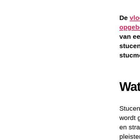
De
vlo
opge
van e
stuce
stucmo
Wat
Stucen
wordt 
en str
pleist