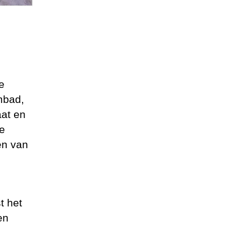
e
embad,
aat en
e
en van
t het
en