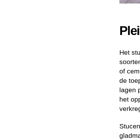
Plei
Het st
soorten
of cem
de toe
lagen 
het op
verkre
Stucen
gladma