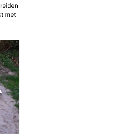
ereiden
kt met