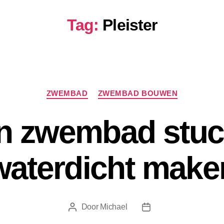
Tag:
Pleister
Categorieën
ZWEMBAD
ZWEMBAD BOUWEN
n zwembad stuc
waterdicht make
Door
Michael
Berichtauteur
Berichtdatum