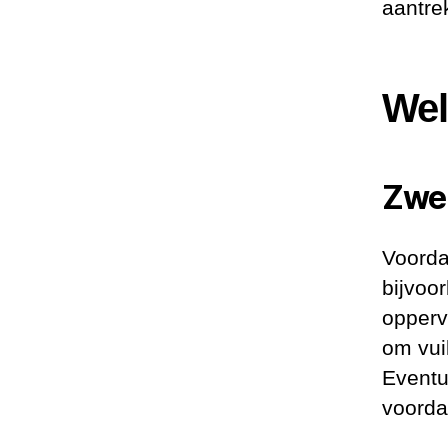
aantre
Wel
Zwe
Voorda
bijvoo
opperv
om vuil
Eventu
voorda