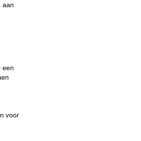
n aan
j een
nen
jn voor