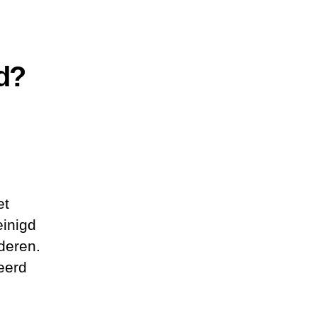
d?
et
inigd
jderen.
eerd