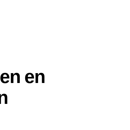
en en
n