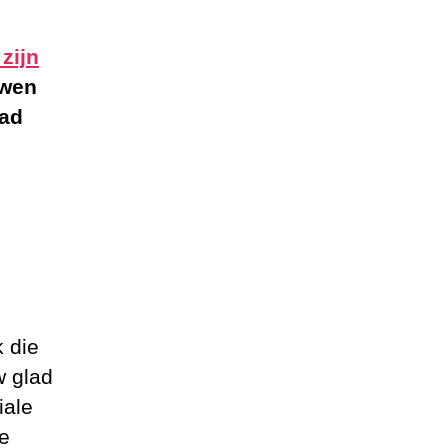
zijn
uwen
bad
 die
w glad
iale
de