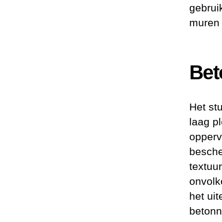
gebrui
muren 
Bet
Het st
laag p
opperv
besche
textuu
onvolk
het uit
betonn