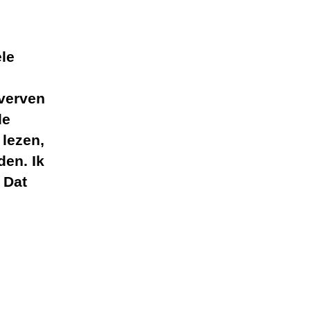
ele
 verven
de
 lezen,
den. Ik
 Dat