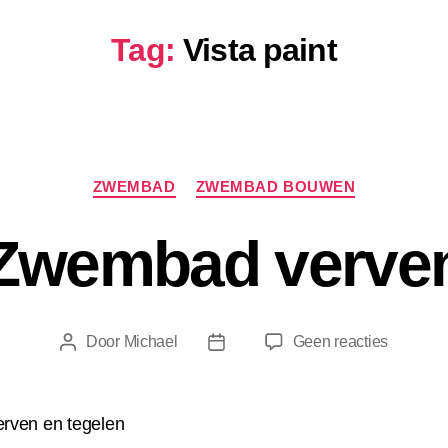
Tag:
Vista paint
Categorieën
ZWEMBAD
ZWEMBAD BOUWEN
Zwembad verve
op
Door
Michael
Geen reacties
Berichtauteur
Berichtdatum
Zwemba
verven