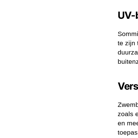
UV-
Sommig
te zij
duurza
buite
Vers
Zwemba
zoals 
en mee
toepas