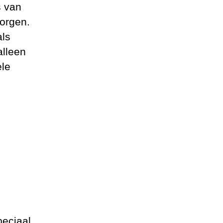
s van
borgen.
als
alleen
ele
peciaal