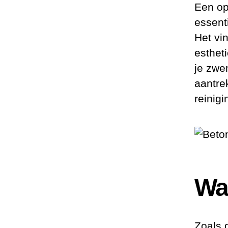
Een op
essent
Het vi
estheti
je zwe
aantre
reinig
Wa
Zoals 