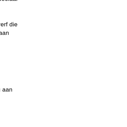
erf die
taan
g aan