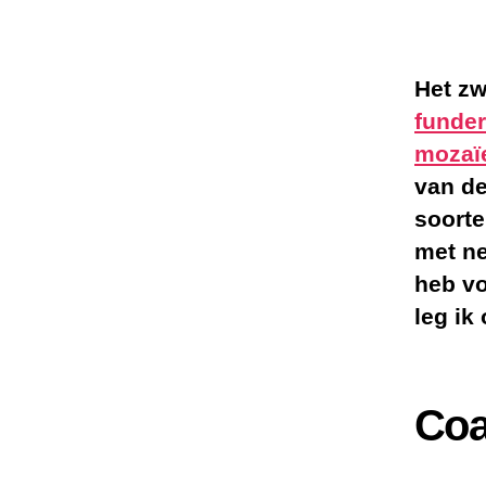
Het zw
funder
mozaïe
van de
soorte
met ne
heb vo
leg ik
Coa