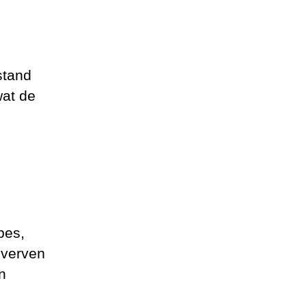
stand
wat de
pes,
nverven
n