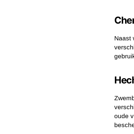
Che
Naast 
versch
gebrui
Hech
Zwemba
versch
oude v
besche