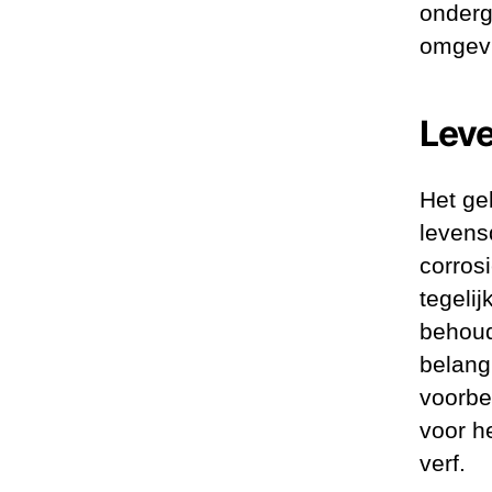
onderg
omgev
Lev
Het ge
levens
corros
tegelij
behoud
belang
voorbe
voor h
verf.