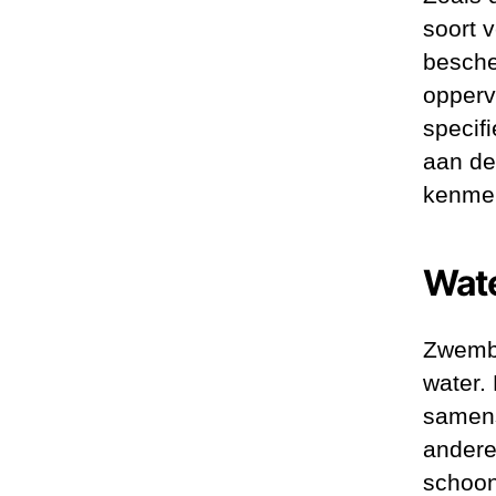
soort v
besch
oppervl
specif
aan de
kenmer
Wate
Zwemba
water.
samens
andere
schoon