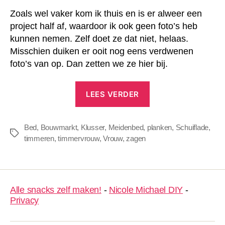
Zoals wel vaker kom ik thuis en is er alweer een
project half af, waardoor ik ook geen foto’s heb
kunnen nemen. Zelf doet ze dat niet, helaas.
Misschien duiken er ooit nog eens verdwenen
foto’s van op. Dan zetten we ze hier bij.
“Meidenbed”
LEES VERDER
Bed
,
Bouwmarkt
,
Klusser
,
Meidenbed
,
planken
,
Schuiflade
,
Tags
timmeren
,
timmervrouw
,
Vrouw
,
zagen
Alle snacks zelf maken!
-
Nicole Michael DIY
-
Privacy