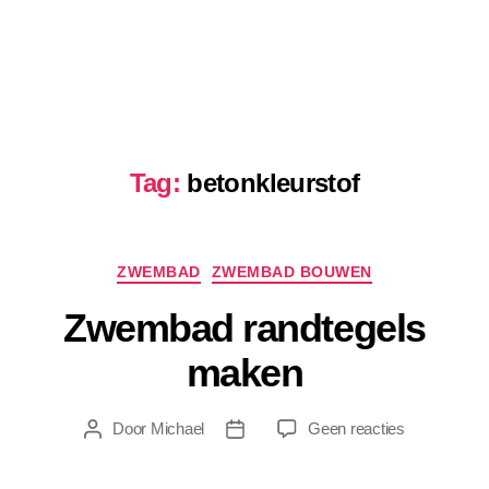
Tag:
betonkleurstof
Categorieën
ZWEMBAD
ZWEMBAD BOUWEN
Zwembad randtegels
maken
op
Door
Michael
Geen reacties
Berichtauteur
Berichtdatum
Zwembad
randtegels