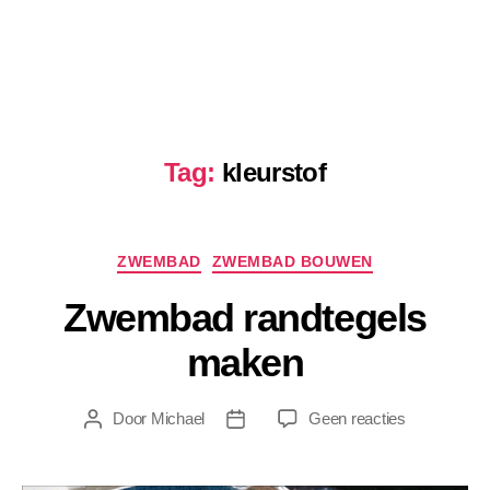
Tag:
kleurstof
Categorieën
ZWEMBAD
ZWEMBAD BOUWEN
Zwembad randtegels
maken
op
Door
Michael
Geen reacties
Berichtauteur
Berichtdatum
Zwembad
randtegels
maken